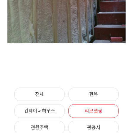
전체
한옥
컨테이너하우스
리모델링
전원주택
관공서