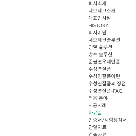
회사소개
메뉴 건너뛰기
네오테크소개
대표인사말
HISTORY
회사이념
네오테크솔루션
단열 솔루션
방수 솔루션
준불연우레탄폼
수성연질폼
수성연질폼이란
수성연질폼의 장점
수성연질폼-FAQ
적용 분야
시공사례
자료실
인증서/시험성적서
단열자료
건축자료