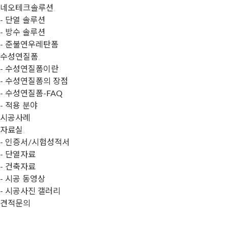
네오테크솔루션
- 단열 솔루션
- 방수 솔루션
- 준불연우레탄폼
수성연질폼
- 수성연질폼이란
- 수성연질폼의 장점
- 수성연질폼-FAQ
- 적용 분야
시공사례
자료실
- 인증서/시험성적서
- 단열자료
- 건축자료
- 시공 동영상
- 시공사진 갤러리
견적문의