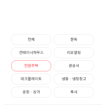
전체
한옥
컨테이너하우스
리모델링
전원주택
관공서
데크플레이트
냉동ㆍ냉장창고
공장ㆍ상가
축사