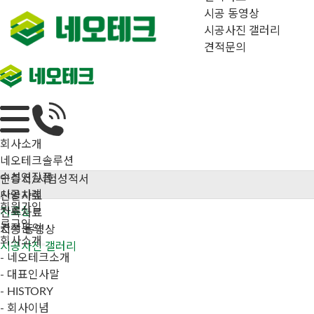
시공 동영상
시공사진 갤러리
견적문의
회사소개
네오테크솔루션
수성연질폼
인증서/시험성적서
시공사례
단열자료
회원가입
자료실
건축자료
로그인
견적문의
시공 동영상
회사소개
시공사진 갤러리
- 네오테크소개
- 대표인사말
- HISTORY
- 회사이념