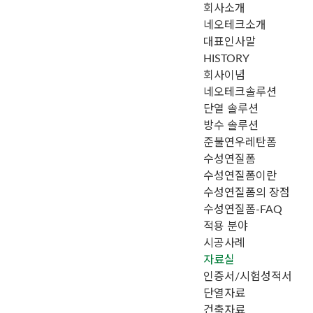
회사소개
메뉴 건너뛰기
네오테크소개
대표인사말
HISTORY
회사이념
네오테크솔루션
단열 솔루션
방수 솔루션
준불연우레탄폼
수성연질폼
수성연질폼이란
수성연질폼의 장점
수성연질폼-FAQ
적용 분야
시공사례
자료실
인증서/시험성적서
단열자료
건축자료