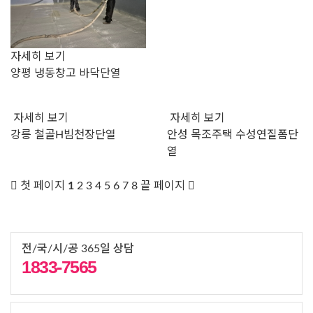
자세히 보기
양평 냉동창고 바닥단열
자세히 보기
자세히 보기
강릉 철골H빔천장단열
안성 목조주택 수성연질폼단
열
첫 페이지
1
2
3
4
5
6
7
8
끝 페이지
전/국/시/공 365일 상담
1833-7565