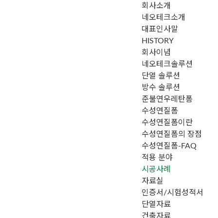
회사소개
메뉴 건너뛰기
네오테크소개
대표인사말
HISTORY
회사이념
네오테크솔루션
단열 솔루션
방수 솔루션
준불연우레탄폼
수성연질폼
수성연질폼이란
수성연질폼의 장점
수성연질폼-FAQ
적용 분야
시공사례
자료실
인증서/시험성적서
단열자료
건축자료