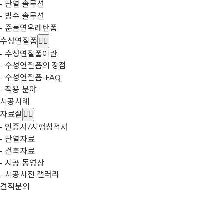
- 단열 솔루션
- 방수 솔루션
- 준불연우레탄폼
수성연질폼
- 수성연질폼이란
- 수성연질폼의 장점
- 수성연질폼-FAQ
- 적용 분야
시공사례
자료실
- 인증서/시험성적서
- 단열자료
- 건축자료
- 시공 동영상
- 시공사진 갤러리
견적문의