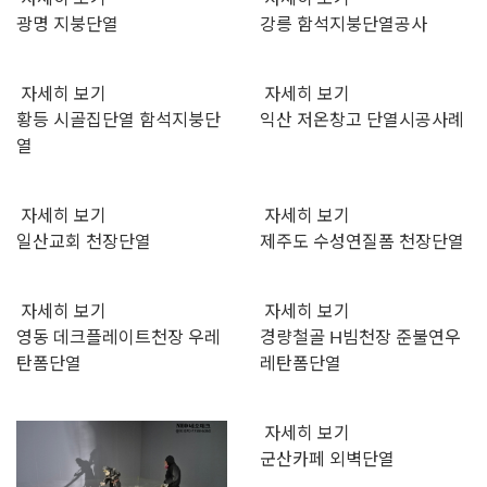
광명 지붕단열
강릉 함석지붕단열공사
자세히 보기
자세히 보기
황등 시골집단열 함석지붕단
익산 저온창고 단열시공사례
열
자세히 보기
자세히 보기
일산교회 천장단열
제주도 수성연질폼 천장단열
자세히 보기
자세히 보기
영동 데크플레이트천장 우레
경량철골 H빔천장 준불연우
탄폼단열
레탄폼단열
자세히 보기
군산카페 외벽단열